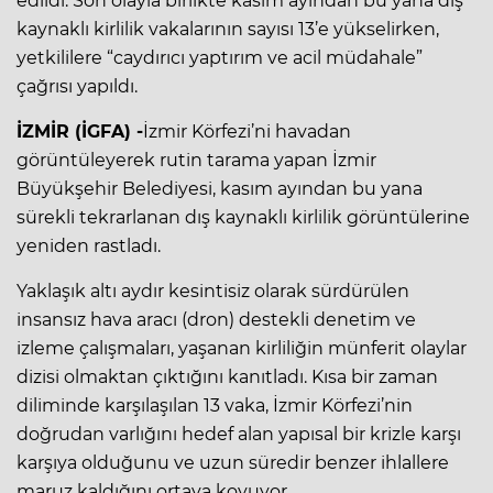
edildi. Son olayla birlikte kasım ayından bu yana dış
kaynaklı kirlilik vakalarının sayısı 13’e yükselirken,
yetkililere “caydırıcı yaptırım ve acil müdahale”
çağrısı yapıldı.
İZMİR (İGFA) -
İzmir Körfezi’ni havadan
görüntüleyerek rutin tarama yapan İzmir
Büyükşehir Belediyesi, kasım ayından bu yana
sürekli tekrarlanan dış kaynaklı kirlilik görüntülerine
yeniden rastladı.
Yaklaşık altı aydır kesintisiz olarak sürdürülen
insansız hava aracı (dron) destekli denetim ve
izleme çalışmaları, yaşanan kirliliğin münferit olaylar
dizisi olmaktan çıktığını kanıtladı. Kısa bir zaman
diliminde karşılaşılan 13 vaka, İzmir Körfezi’nin
doğrudan varlığını hedef alan yapısal bir krizle karşı
karşıya olduğunu ve uzun süredir benzer ihlallere
maruz kaldığını ortaya koyuyor.