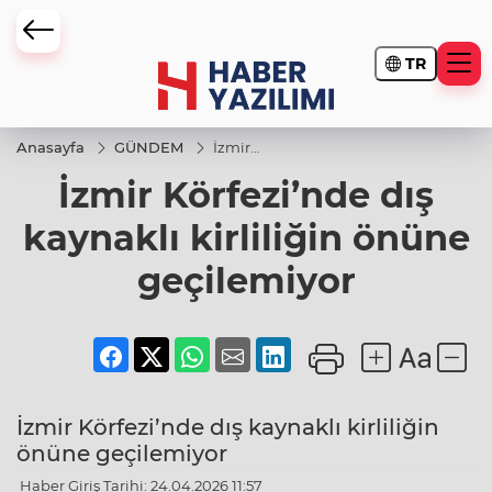
TR
Anasayfa
GÜNDEM
İzmir
Körfezi’nde
İzmir Körfezi’nde dış
dış kaynaklı
kirliliğin
önüne
kaynaklı kirliliğin önüne
geçilemiyor
geçilemiyor
İzmir Körfezi’nde dış kaynaklı kirliliğin
önüne geçilemiyor
Haber Giriş Tarihi: 24.04.2026 11:57