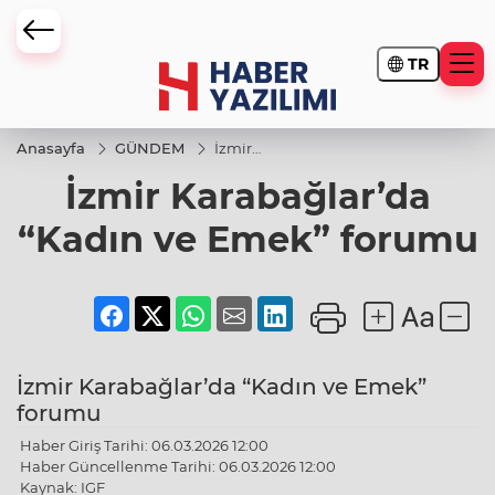
TR
Anasayfa
GÜNDEM
İzmir
Karabağlar’da
İzmir Karabağlar’da
“Kadın ve
Emek”
forumu
“Kadın ve Emek” forumu
İzmir Karabağlar’da “Kadın ve Emek”
forumu
Haber Giriş Tarihi: 06.03.2026 12:00
Haber Güncellenme Tarihi: 06.03.2026 12:00
Kaynak: IGF