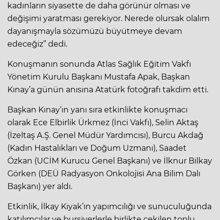
kadınların siyasette de daha görünür olması ve
değişimi yaratması gerekiyor. Nerede olursak olalım
dayanışmayla sözümüzü büyütmeye devam
edeceğiz” dedi.
Konuşmanın sonunda Atlas Sağlık Eğitim Vakfı
Yönetim Kurulu Başkanı Mustafa Apak, Başkan
Kınay’a günün anısına Atatürk fotoğrafı takdim etti.
Başkan Kınay’ın yanı sıra etkinlikte konuşmacı
olarak Ece Elbirlik Ürkmez (İnci Vakfı), Selin Aktaş
(İzeltaş A.Ş. Genel Müdür Yardımcısı), Burcu Akdağ
(Kadın Hastalıkları ve Doğum Uzmanı), Saadet
Özkan (UCİM Kurucu Genel Başkanı) ve İlknur Bilkay
Görken (DEÜ Radyasyon Onkolojisi Ana Bilim Dalı
Başkanı) yer aldı.
Etkinlik, İlkay Kıyak’ın yapımcılığı ve sunuculuğunda
katılımcılar ve bursiyerlerle birlikte çekilen toplu