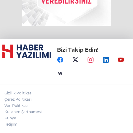
Bizi Takip Edin!
Gizlilik Politikası
Çerez Politikası
Veri Politikası
Kullanım Şartnamesi
Künye
İletişim