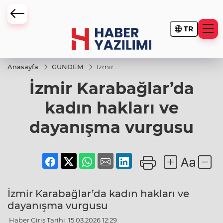
TR
Anasayfa
GÜNDEM
İzmir
Karabağlar’da
İzmir Karabağlar’da
kadın hakları
ve dayanışma
vurgusu
kadın hakları ve
dayanışma vurgusu
İzmir Karabağlar’da kadın hakları ve
dayanışma vurgusu
Haber Giriş Tarihi: 15.03.2026 12:29