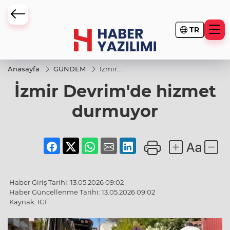
TR
Anasayfa
GÜNDEM
İzmir
Devrim'de
İzmir Devrim'de hizmet
hizmet
durmuyor
durmuyor
Haber Giriş Tarihi: 13.05.2026 09:02
Haber Güncellenme Tarihi: 13.05.2026 09:02
Kaynak: IGF