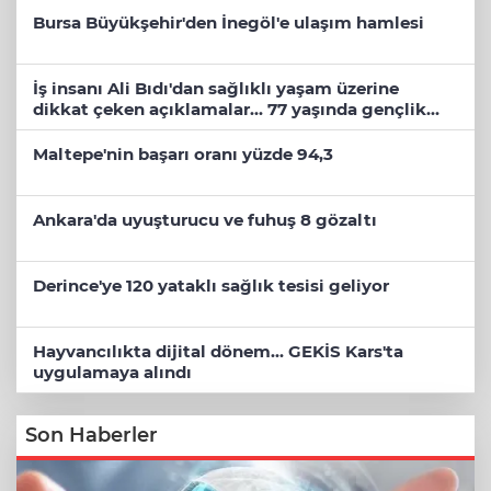
Bursa Büyükşehir'den İnegöl'e ulaşım hamlesi
İş insanı Ali Bıdı'dan sağlıklı yaşam üzerine
dikkat çeken açıklamalar... 77 yaşında gençlik
mucizesi
Maltepe'nin başarı oranı yüzde 94,3
Ankara'da uyuşturucu ve fuhuş 8 gözaltı
Derince'ye 120 yataklı sağlık tesisi geliyor
Hayvancılıkta dijital dönem... GEKİS Kars'ta
uygulamaya alındı
Son Haberler