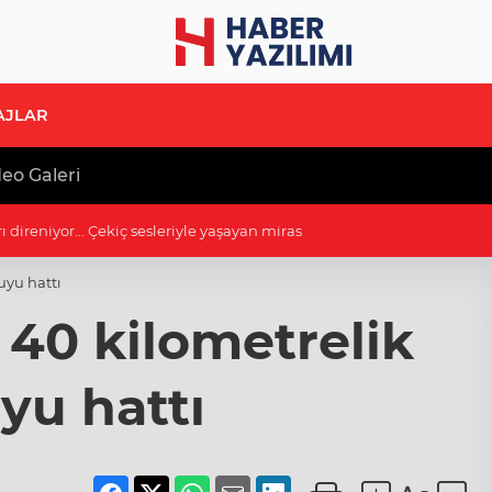
AJLAR
eo Galeri
ngü'nün şarkılarına eşlik etti
uyu hattı
 40 kilometrelik
yu hattı