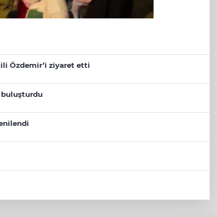
i Özdemir’i ziyaret etti
ı buluşturdu
enilendi