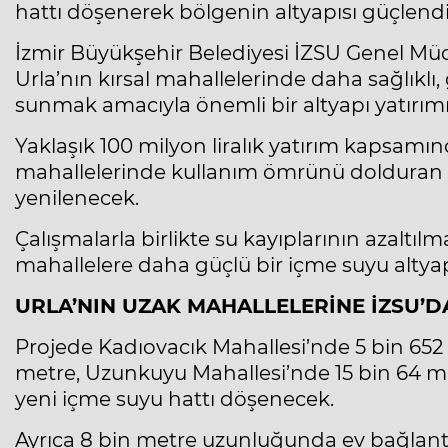
hattı döşenerek bölgenin altyapısı güçlendi
İzmir Büyükşehir Belediyesi İZSU Genel Müdü
Urla’nın kırsal mahallelerinde daha sağlıklı,
sunmak amacıyla önemli bir altyapı yatırımı
Yaklaşık 100 milyon liralık yatırım kapsamı
mahallelerinde kullanım ömrünü dolduran
yenilenecek.
Çalışmalarla birlikte su kayıplarının azaltıl
mahallelere daha güçlü bir içme suyu altyap
URLA’NIN UZAK MAHALLELERİNE İZSU’D
Projede Kadıovacık Mahallesi’nde 5 bin 652 
metre, Uzunkuyu Mahallesi’nde 15 bin 64 met
yeni içme suyu hattı döşenecek.
Ayrıca 8 bin metre uzunluğunda ev bağlantı 