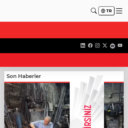
TR
11
Son Haberler