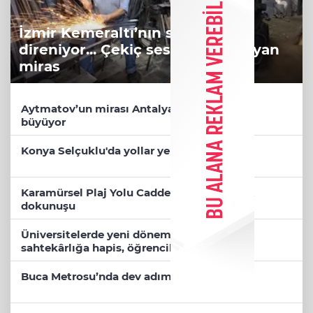
İzmir Kemeraltı’nın son ustaları
direniyor... Çekiç sesleriyle yaşayan
miras
Aytmatov’un mirası Antalya Muratpaşa’da
büyüyor
Konya Selçuklu'da yollar yenileniyor
Karamürsel Plaj Yolu Caddesi’ne özel asfalt
dokunuşu
Üniversitelerde yeni dönem! Akademik
sahtekârlığa hapis, öğrencilere dönüş yolu
Buca Metrosu’nda dev adım