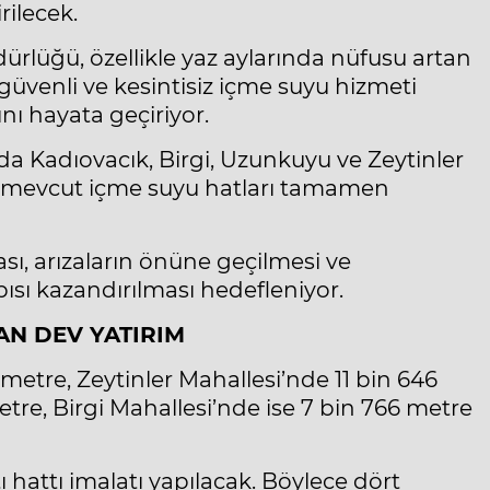
rilecek.
rlüğü, özellikle yaz aylarında nüfusu artan
 güvenli ve kesintisiz içme suyu hizmeti
nı hayata geçiriyor.
nda Kadıovacık, Birgi, Uzunkuyu ve Zeytinler
 mevcut içme suyu hatları tamamen
ması, arızaların önüne geçilmesi ve
ısı kazandırılması hedefleniyor.
AN DEV YATIRIM
metre, Zeytinler Mahallesi’nde 11 bin 646
re, Birgi Mahallesi’nde ise 7 bin 766 metre
hattı imalatı yapılacak. Böylece dört