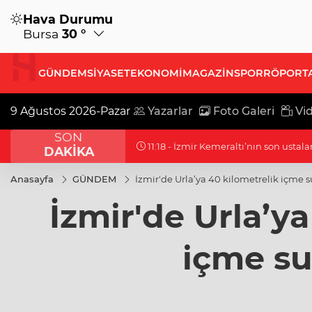
Hava Durumu
Bursa
30 °
GÜNDEM
SİYASET
EKONOMİ
MAGAZİN
SPOR
RÖPORT
9 Ağustos 2026-Pazar
Yazarlar
Foto Galeri
Vid
SON
11:18 - Nevşehir'de telefon ışıkları Be
DAKİKA
Anasayfa
GÜNDEM
İzmir'de Urla’ya 40 kilometrelik içme s
İzmir'de Urla’ya
içme su