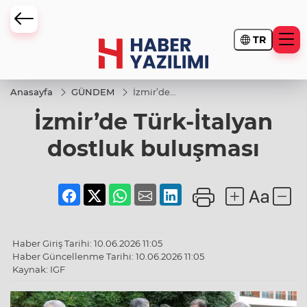
TR
Anasayfa
GÜNDEM
İzmir’de
Türk-
İzmir’de Türk-İtalyan
İtalyan
dostluk
buluşması
dostluk buluşması
Haber Giriş Tarihi: 10.06.2026 11:05
Haber Güncellenme Tarihi: 10.06.2026 11:05
Kaynak: IGF