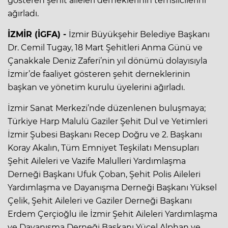
gösteren şehit aileleri derneklerinin temsilcilerini
ağırladı.
İZMİR (İGFA) -
İzmir Büyükşehir Belediye Başkanı
Dr. Cemil Tugay, 18 Mart Şehitleri Anma Günü ve
Çanakkale Deniz Zaferi’nin yıl dönümü dolayısıyla
İzmir’de faaliyet gösteren şehit derneklerinin
başkan ve yönetim kurulu üyelerini ağırladı.
İzmir Sanat Merkezi’nde düzenlenen buluşmaya;
Türkiye Harp Malulü Gaziler Şehit Dul ve Yetimleri
İzmir Şubesi Başkanı Recep Doğru ve 2. Başkanı
Koray Akalın, Tüm Emniyet Teşkilatı Mensupları
Şehit Aileleri ve Vazife Malulleri Yardımlaşma
Derneği Başkanı Ufuk Çoban, Şehit Polis Aileleri
Yardımlaşma ve Dayanışma Derneği Başkanı Yüksel
Çelik, Şehit Aileleri ve Gaziler Derneği Başkanı
Erdem Çerçioğlu ile İzmir Şehit Aileleri Yardımlaşma
ve Dayanışma Derneği Başkanı Yücel Alphan ve