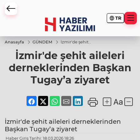
TR
Anasayfa
GÜNDEM
İzmir'de şehit
aileleri
İzmir'de şehit aileleri
derneklerinden
Başkan Tugay’a
ziyaret
derneklerinden Başkan
Tugay’a ziyaret
İzmir'de şehit aileleri derneklerinden
Başkan Tugay’a ziyaret
Haber Giriş Tarihi: 18.03.2026 18:26