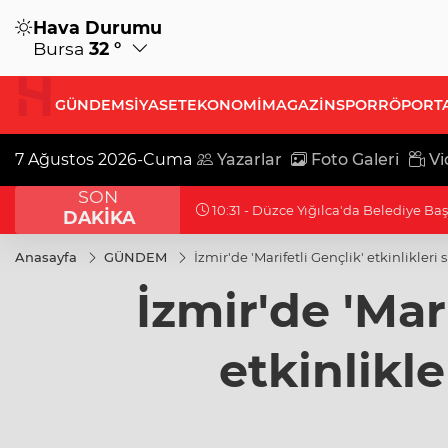
Hava Durumu
Bursa
32 °
GÜNDEM
SİYASET
EKONOMİ
MAGAZİN
SPOR
RÖPORT
7 Ağustos 2026-Cuma
Yazarlar
Foto Galeri
Vi
SON
10:31 - Düzce Yığılca'da Belediye Ba
DAKİKA
Anasayfa
GÜNDEM
İzmir'de 'Marifetli Gençlik' etkinlikleri 
İzmir'de 'Mari
etkinlikle