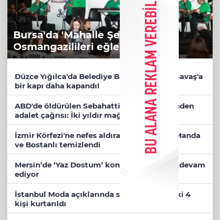
Bursa'da 'Mahalle Şenlikleri'
Osmangazilileri eğlendiriyor
Düzce Yığılca'da Belediye Başkanı Selami Savaş'a
bir kapı daha kapandı!
ABD'de öldürülen Sebahattin Çiftçi'nin eşinden
adalet çağrısı: İki yıldır mağduruz
İzmir Körfezi'ne nefes aldıran operasyon... Manda
ve Bostanlı temizlendi
Mersin’de ‘Yaz Dostum’ konserleri coşkuya devam
ediyor
İstanbul Moda açıklarında su alan teknedeki 4
kişi kurtarıldı