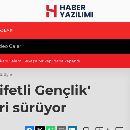
AJLAR
deo Galeri
şkanı Selami Savaş'a bir kapı daha kapandı!
sürüyor
fetli Gençlik'
ri sürüyor