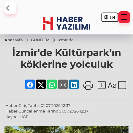
TR
Anasayfa
GÜNDEM
İzmir'de
Kültürpark’ın
İzmir'de Kültürpark’ın
köklerine
yolculuk
köklerine yolculuk
Haber Giriş Tarihi: 01.07.2026 12:37
Haber Güncellenme Tarihi: 01.07.2026 12:37
Kaynak: IGF