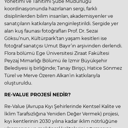
Yönetimi ve Tanıtımı Şube Müdürlüğü
koordinasyonunda hazırlanan sergi, farklı
disiplinlerden bilim insanları, akademisyenler ve
sanatçıların katkılarıyla zenginleştirildi. Sergide yer
alan kuş faunası fotoğrafları Prof. Dr. Sezai
Göksu’nun, Kültürpark’tan yaşam kesitleri ise
fotoğraf sanatçısı Umut Bayır’ın arşivinden derlendi.
Flora bölümü Ege Üniversitesi Ziraat Fakültesi
Peyzaj Mimarlığı Bölümü ile İzmir Büyükşehir
Belediyesi iş birliğinde; Tanay Birişçi, Hatice Sönmez
Türel ve Merve Özeren Alkan’ın katkılarıyla
oluşturuldu.
RE-VALUE PROJESİ NEDİR?
Re-Value (Avrupa Kıyı Şehirlerinde Kentsel Kalite ve
İklim Tarafsızlığına Yeniden Değer Vermek) projesi,
kıyı kentlerinin 2030 yılına kadar iklim nötrlüğüne