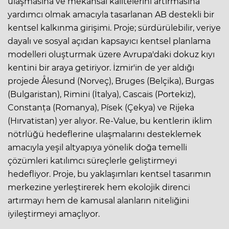
ulaşmasına ve mekânsal kalitelerini artırmasına
yardımcı olmak amacıyla tasarlanan AB destekli bir
kentsel kalkınma girişimi. Proje; sürdürülebilir, veriye
dayalı ve sosyal açıdan kapsayıcı kentsel planlama
modelleri oluşturmak üzere Avrupa'daki dokuz kıyı
kentini bir araya getiriyor. İzmir'in de yer aldığı
projede Ålesund (Norveç), Bruges (Belçika), Burgas
(Bulgaristan), Rimini (İtalya), Cascais (Portekiz),
Constanța (Romanya), Písek (Çekya) ve Rijeka
(Hırvatistan) yer alıyor. Re-Value, bu kentlerin iklim
nötrlüğü hedeflerine ulaşmalarını desteklemek
amacıyla yeşil altyapıya yönelik doğa temelli
çözümleri katılımcı süreçlerle geliştirmeyi
hedefliyor. Proje, bu yaklaşımları kentsel tasarımın
merkezine yerleştirerek hem ekolojik direnci
artırmayı hem de kamusal alanların niteliğini
iyileştirmeyi amaçlıyor.