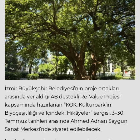
İzmir Büyükşehir Belediyesi’nin proje ortakları
arasında yer aldığı AB destekli Re-Value Projesi
kapsamında hazırlanan “KÖK: Kültürpark’ın
Biyoçeşitliliği ve İçindeki Hikâyeler” sergisi, 3–30
Temmuz tarihleri arasında Ahmed Adnan Saygun
Sanat Merkezi’nde ziyaret edilebilecek.