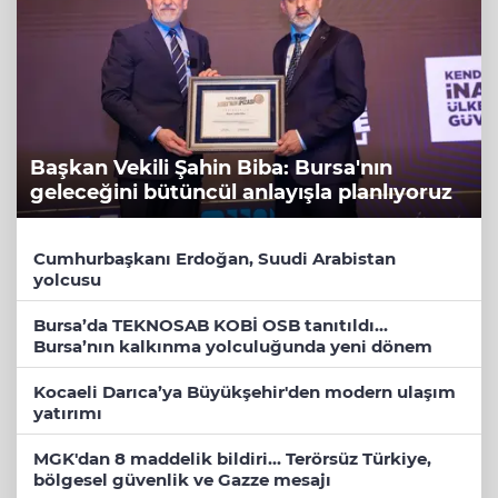
Başkan Vekili Şahin Biba: Bursa'nın
geleceğini bütüncül anlayışla planlıyoruz
Cumhurbaşkanı Erdoğan, Suudi Arabistan
yolcusu
Bursa’da TEKNOSAB KOBİ OSB tanıtıldı...
Bursa’nın kalkınma yolculuğunda yeni dönem
Kocaeli Darıca’ya Büyükşehir'den modern ulaşım
yatırımı
MGK'dan 8 maddelik bildiri... Terörsüz Türkiye,
bölgesel güvenlik ve Gazze mesajı