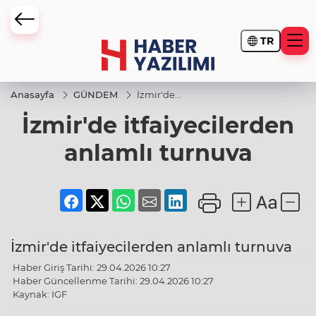
TR
Anasayfa
GÜNDEM
İzmir'de
itfaiyecilerden
İzmir'de itfaiyecilerden
anlamlı
turnuva
anlamlı turnuva
İzmir'de itfaiyecilerden anlamlı turnuva
Haber Giriş Tarihi: 29.04.2026 10:27
Haber Güncellenme Tarihi: 29.04.2026 10:27
Kaynak: IGF