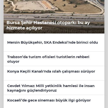
Bursa Şehir Hastanesi otoparkı bu ay
hizmete açılıyor
Mersin Büyükşehir, SKA Endeksi’nde birinci oldu
Trabzon’da turizm ofisleri turistlerin rehberi
oluyor
Konya Keçili Kanalı'nda ıslah çalışması sürüyor
Cevdet Yılmaz: Milli yetkinlik hamlesi ile insan
kaynağını güçlendiriyoruz
Kocaeli’de gece sineması büyük ilgi görüyor