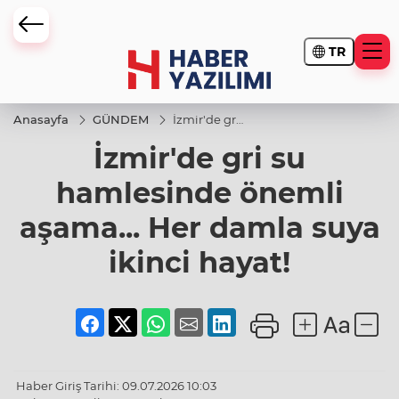
TR
Anasayfa
GÜNDEM
İzmir'de gri
su
İzmir'de gri su
hamlesinde
önemli
aşama...
hamlesinde önemli
Her damla
suya ikinci
aşama... Her damla suya
hayat!
ikinci hayat!
Haber Giriş Tarihi: 09.07.2026 10:03