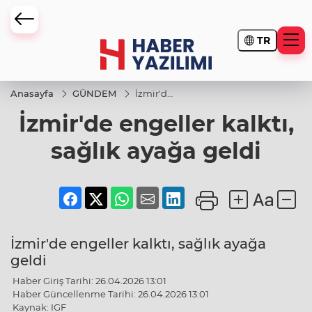
TR
Anasayfa
GÜNDEM
İzmir'de
engeller
İzmir'de engeller kalktı,
kalktı,
sağlık
ayağa
sağlık ayağa geldi
geldi
İzmir'de engeller kalktı, sağlık ayağa
geldi
Haber Giriş Tarihi: 26.04.2026 13:01
Haber Güncellenme Tarihi: 26.04.2026 13:01
Kaynak: IGF