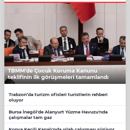
TBMM'de Çocuk Koruma Kanunu
teklifinin ilk görüşmeleri tamamlandı
Trabzon’da turizm ofisleri turistlerin rehberi
oluyor
Bursa İnegöl'de Alanyurt Yüzme Havuzu'nda
çalışmalar tam gaz
Konya Keçili Kanalı'nda ıslah çalışması sürüyor