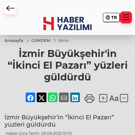
TR
Anasayfa
GÜNDEM
İzmir
Büyükşehir'in
İzmir Büyükşehir'in
“İkinci El
Pazarı”
yüzleri
“İkinci El Pazarı” yüzleri
güldürdü
güldürdü
İzmir Büyükşehir'in “İkinci El Pazarı”
yüzleri güldürdü
Haber Giriş Tarihi: 29.09.2025 10:10