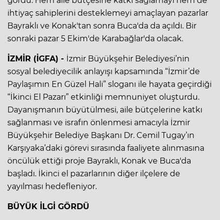
gördü. Hem aile bütçesine katkı sağlamayı hem de
ihtiyaç sahiplerini desteklemeyi amaçlayan pazarlar
Bayraklı ve Konak'tan sonra Buca'da da açıldı. Bir
sonraki pazar 5 Ekim'de Karabağlar'da olacak.
İZMİR (İGFA) -
İzmir Büyükşehir Belediyesi’nin
sosyal belediyecilik anlayışı kapsamında “İzmir’de
Paylaşımın En Güzel Hali” sloganı ile hayata geçirdiği
“İkinci El Pazarı” etkinliği memnuniyet oluşturdu.
Dayanışmanın büyütülmesi, aile bütçelerine katkı
sağlanması ve israfın önlenmesi amacıyla İzmir
Büyükşehir Belediye Başkanı Dr. Cemil Tugay’ın
Karşıyaka’daki görevi sırasında faaliyete alınmasına
öncülük ettiği proje Bayraklı, Konak ve Buca'da
başladı. İkinci el pazarlarının diğer ilçelere de
yayılması hedefleniyor.
BÜYÜK İLGİ GÖRDÜ