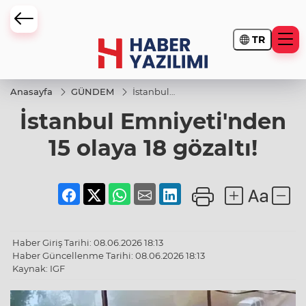
TR
Anasayfa
GÜNDEM
İstanbul
Emniyeti'nden
İstanbul Emniyeti'nden
15 olaya 18
gözaltı!
15 olaya 18 gözaltı!
Haber Giriş Tarihi: 08.06.2026 18:13
Haber Güncellenme Tarihi: 08.06.2026 18:13
Kaynak: IGF