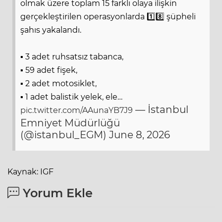
olmak üzere toplam 15 farklı olaya ilişkin
gerçekleştirilen operasyonlarda 1️⃣8️⃣ şüpheli
şahıs yakalandı.
▪️ 3 adet ruhsatsız tabanca,
▪️ 59 adet fişek,
▪️ 2 adet motosiklet,
▪️ 1 adet balistik yelek, ele…
— İstanbul
pic.twitter.com/AAunaYB7J9
Emniyet Müdürlüğü
(@istanbul_EGM)
June 8, 2026
Kaynak: IGF
Yorum Ekle