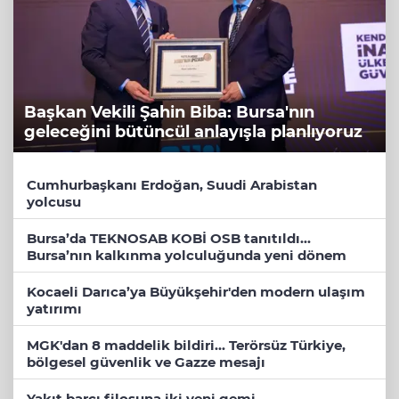
Başkan Vekili Şahin Biba: Bursa'nın
geleceğini bütüncül anlayışla planlıyoruz
Cumhurbaşkanı Erdoğan, Suudi Arabistan
yolcusu
Bursa’da TEKNOSAB KOBİ OSB tanıtıldı...
Bursa’nın kalkınma yolculuğunda yeni dönem
Kocaeli Darıca’ya Büyükşehir'den modern ulaşım
yatırımı
MGK'dan 8 maddelik bildiri... Terörsüz Türkiye,
bölgesel güvenlik ve Gazze mesajı
Yakıt barcı filosuna iki yeni gemi