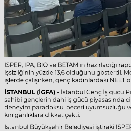
İSPER, İPA, BİO ve BETAM'ın hazırladığı rapo
işsizliğinin yüzde 13,6 olduğunu gösterdi. M
işlerde çalışırken, genç kadınlardaki NEET or
İSTANBUL (İGFA) -
İstanbul Genç İş gücü P
sahibi gençlerin dahi iş gücü piyasasında c
deneyim paradoksu, beceri uyumsuzluğu ve 
kırılganlıklara dikkat çekti.
İstanbul Büyükşehir Belediyesi iştiraki İS