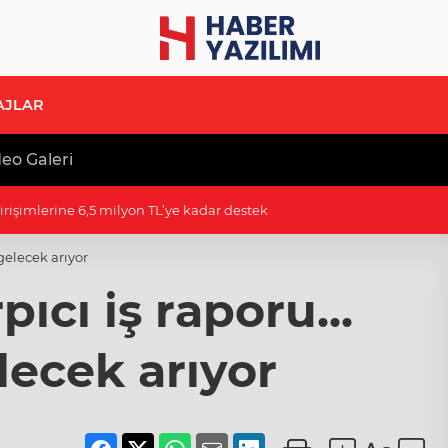
AJLAR
eo Galeri
ıklama geldi! 4 aylık süre tanındı
 gelecek arıyor
ıcı iş raporu...
lecek arıyor