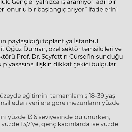
uk. Gençler yalnızca iş aramıyor; adil bir
ri onurlu bir başlangıç arıyor” ifadelerini
ın paylaşıldığı toplantıya İstanbul
t Oğuz Duman, özel sektör temsilcileri ve
törü Prof. Dr. Seyfettin Gürsel’in sunduğu
piyasasına ilişkin dikkat çekici bulgular
düzeyde eğitimini tamamlamış 18-39 yaş
msil eden verilere göre mezunların yüzde
ranı yüzde 13,6 seviyesinde bulunurken,
 yüzde 13,7’ye, genç kadınlarda ise yüzde