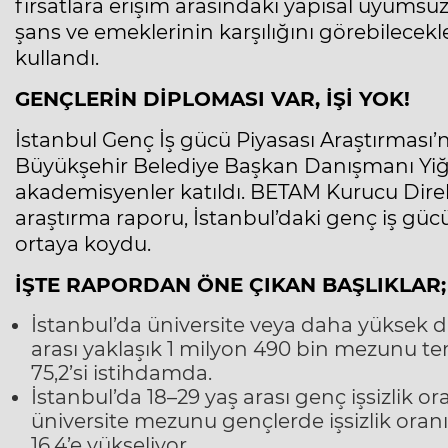
fırsatlara erişim arasındaki yapısal uyumsuzl
şans ve emeklerinin karşılığını görebilecekle
kullandı.
GENÇLERİN DİPLOMASI VAR, İŞİ YOK!
İstanbul Genç İş gücü Piyasası Araştırması’n
Büyükşehir Belediye Başkan Danışmanı Yiği
akademisyenler katıldı. BETAM Kurucu Direk
araştırma raporu, İstanbul’daki genç iş gücü 
ortaya koydu.
İŞTE RAPORDAN ÖNE ÇIKAN BAŞLIKLAR;
İstanbul’da üniversite veya daha yüksek 
arası yaklaşık 1 milyon 490 bin mezunu te
75,2’si istihdamda.
İstanbul’da 18–29 yaş arası genç işsizlik o
üniversite mezunu gençlerde işsizlik oranı
16,4’e yükseliyor.