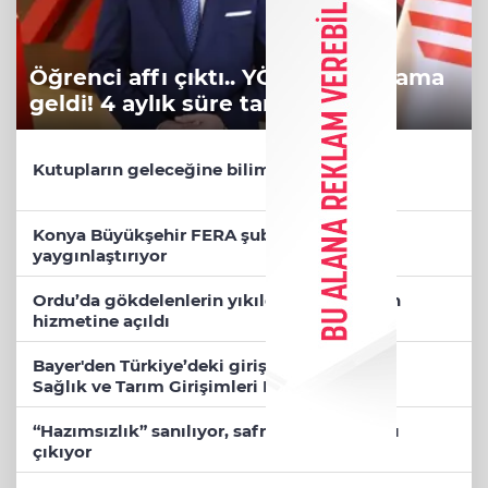
Öğrenci affı çıktı.. YÖK'ten açıklama
geldi! 4 aylık süre tanındı
Kutupların geleceğine bilimsel bakış
Konya Büyükşehir FERA şubelerini
yaygınlaştırıyor
Ordu’da gökdelenlerin yıkıldığı sahil halkın
hizmetine açıldı
Bayer'den Türkiye’deki girişimcilere ‘Dijital
Sağlık ve Tarım Girişimleri Haritası’ çağrısı
“Hazımsızlık” sanılıyor, safra kesesi iltihabı
çıkıyor