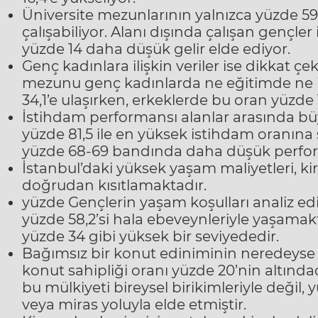
Üniversite mezunlarının yalnızca yüzde 59,5
çalışabiliyor. Alanı dışında çalışan gençler
yüzde 14 daha düşük gelir elde ediyor.
Genç kadınlara ilişkin veriler ise dikkat çe
mezunu genç kadınlarda ne eğitimde ne i
34,1’e ulaşırken, erkeklerde bu oran yüzde 
İstihdam performansı alanlar arasında büy
yüzde 81,5 ile en yüksek istihdam oranına 
yüzde 68-69 bandında daha düşük perfor
İstanbul’daki yüksek yaşam maliyetleri, kir
doğrudan kısıtlamaktadır.
yüzde Gençlerin yaşam koşulları analiz ed
yüzde 58,2’si hala ebeveynleriyle yaşamak
yüzde 34 gibi yüksek bir seviyededir.
Bağımsız bir konut ediniminin neredeyse i
konut sahipliği oranı yüzde 20’nin altın
bu mülkiyeti bireysel birikimleriyle değil, 
veya miras yoluyla elde etmiştir.