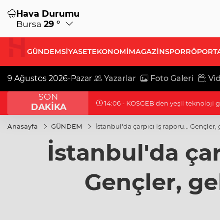
Hava Durumu
Bursa
29 °
GÜNDEM
SİYASET
EKONOMİ
MAGAZİN
SPOR
RÖPORT
9 Ağustos 2026-Pazar
Yazarlar
Foto Galeri
Vid
SON
13:51 - Öğrenci affı çıktı.. YÖK'ten aç
DAKİKA
Anasayfa
GÜNDEM
İstanbul'da çarpıcı iş raporu... Gençler,
İstanbul'da çarp
Gençler, ge