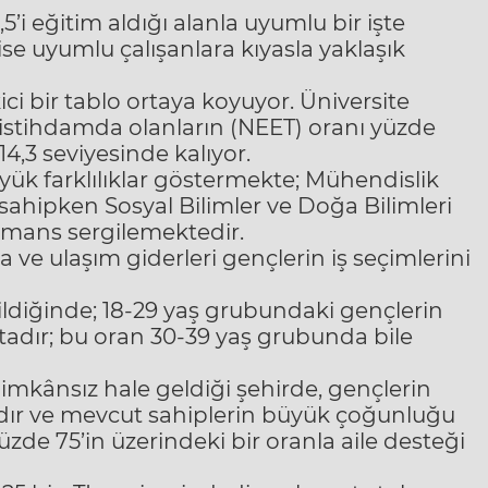
’i eğitim aldığı alanla uyumlu bir işte
 ise uyumlu çalışanlara kıyasla yaklaşık
kici bir tablo ortaya koyuyor. Üniversite
stihdamda olanların (NEET) oranı yüzde
14,3 seviyesinde kalıyor.
ük farklılıklar göstermekte; Mühendislik
sahipken Sosyal Bilimler ve Doğa Bilimleri
mans sergilemektedir.
a ve ulaşım giderleri gençlerin iş seçimlerini
ildiğinde; 18-29 yaş grubundaki gençlerin
tadır; bu oran 30-39 yaş grubunda bile
mkânsız hale geldiği şehirde, gençlerin
dadır ve mevcut sahiplerin büyük çoğunluğu
yüzde 75’in üzerindeki bir oranla aile desteği