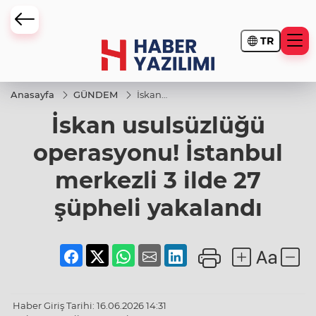
TR
Anasayfa
GÜNDEM
İskan
usulsüzlüğü
İskan usulsüzlüğü
operasyonu!
İstanbul
merkezli 3
operasyonu! İstanbul
ilde 27
şüpheli
merkezli 3 ilde 27
yakalandı
şüpheli yakalandı
Haber Giriş Tarihi: 16.06.2026 14:31