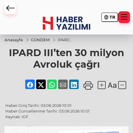
TR
Anasayfa
GÜNDEM
IPARD
III’ten
IPARD III’ten 30 milyon
30
milyon
Avroluk
Avroluk çağrı
çağrı
Haber Giriş Tarihi: 03.06.2026 10:01
Haber Güncellenme Tarihi: 03.06.2026 10:01
Kaynak: IGF