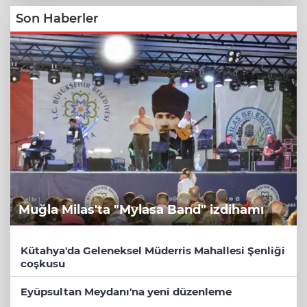
Son Haberler
Muğla Milas'ta "Mylasa Band" izdihamı
Kütahya'da Geleneksel Müderris Mahallesi Şenliği
coşkusu
Eyüpsultan Meydanı'na yeni düzenleme