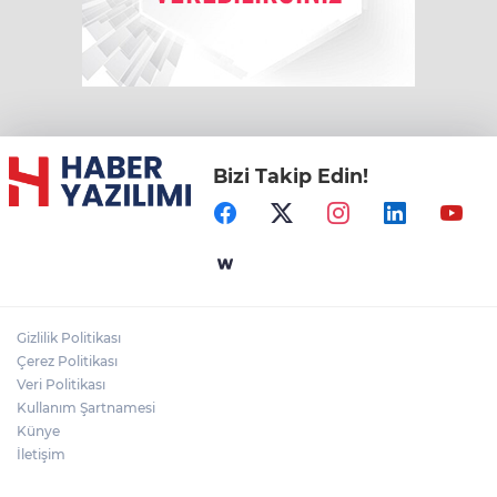
Bizi Takip Edin!
Gizlilik Politikası
Çerez Politikası
Veri Politikası
Kullanım Şartnamesi
Künye
İletişim