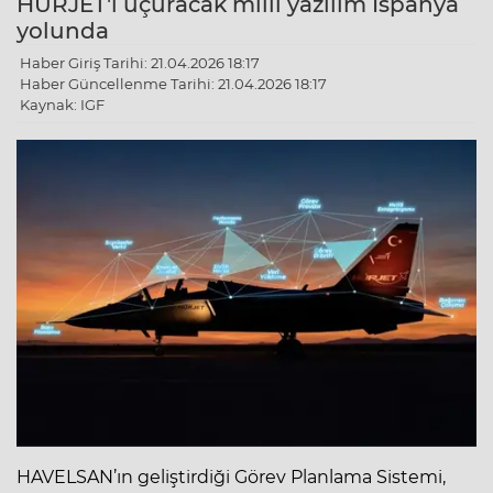
HÜRJET'i uçuracak milli yazılım İspanya
yolunda
Haber Giriş Tarihi: 21.04.2026 18:17
Haber Güncellenme Tarihi: 21.04.2026 18:17
Kaynak: IGF
HAVELSAN’ın geliştirdiği Görev Planlama Sistemi,