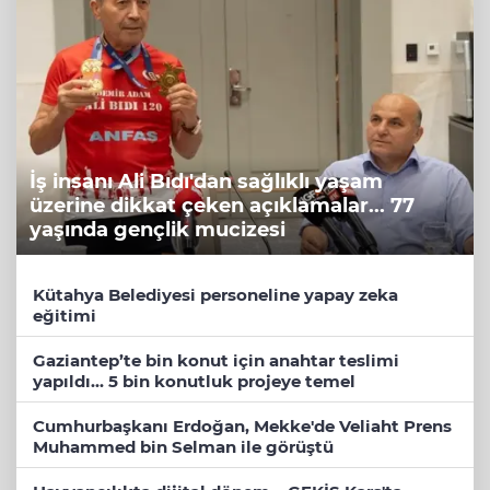
İş insanı Ali Bıdı'dan sağlıklı yaşam
üzerine dikkat çeken açıklamalar... 77
yaşında gençlik mucizesi
Kütahya Belediyesi personeline yapay zeka
eğitimi
Gaziantep’te bin konut için anahtar teslimi
yapıldı... 5 bin konutluk projeye temel
Cumhurbaşkanı Erdoğan, Mekke'de Veliaht Prens
Muhammed bin Selman ile görüştü