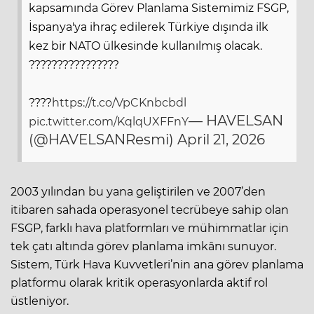
kapsamında Görev Planlama Sistemimiz FSGP,
İspanya'ya ihraç edilerek Türkiye dışında ilk
kez bir NATO ülkesinde kullanılmış olacak.
????????????????
????
https://t.co/VpCKnbcbdl
— HAVELSAN
pic.twitter.com/KqlqUXFFnY
(@HAVELSANResmi)
April 21, 2026
2003 yılından bu yana geliştirilen ve 2007’den
itibaren sahada operasyonel tecrübeye sahip olan
FSGP, farklı hava platformları ve mühimmatlar için
tek çatı altında görev planlama imkânı sunuyor.
Sistem, Türk Hava Kuvvetleri’nin ana görev planlama
platformu olarak kritik operasyonlarda aktif rol
üstleniyor.