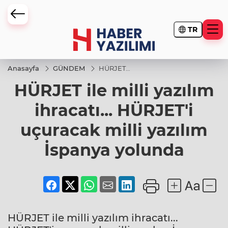
TR
Anasayfa
GÜNDEM
HÜRJET
ile milli
HÜRJET ile milli yazılım
yazılım
ihracatı...
HÜRJET'i
ihracatı... HÜRJET'i
uçuracak
milli
uçuracak milli yazılım
yazılım
İspanya
yolunda
İspanya yolunda
HÜRJET ile milli yazılım ihracatı...