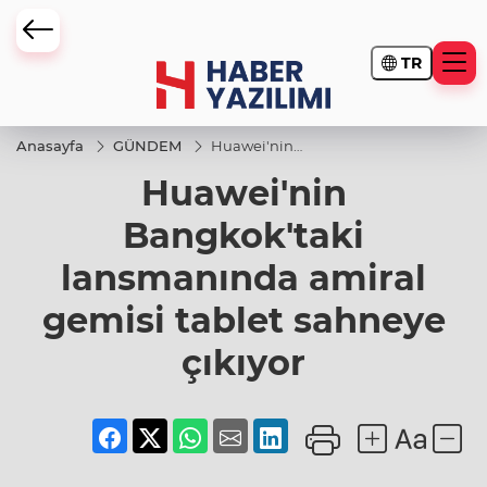
TR
Anasayfa
GÜNDEM
Huawei'nin
Bangkok'taki
Huawei'nin
lansmanında
amiral
gemisi tablet
Bangkok'taki
sahneye
çıkıyor
lansmanında amiral
gemisi tablet sahneye
çıkıyor