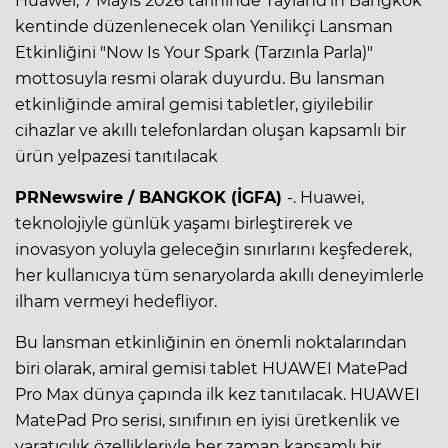
Huawei, 7 Mayıs 2026 tarihinde Tayland'ın Bangkok
kentinde düzenlenecek olan Yenilikçi Lansman
Etkinliğini "Now Is Your Spark (Tarzınla Parla)"
mottosuyla resmi olarak duyurdu. Bu lansman
etkinliğinde amiral gemisi tabletler, giyilebilir
cihazlar ve akıllı telefonlardan oluşan kapsamlı bir
ürün yelpazesi tanıtılacak
PRNewswire / BANGKOK (İGFA)
-. Huawei,
teknolojiyle günlük yaşamı birleştirerek ve
inovasyon yoluyla geleceğin sınırlarını keşfederek,
her kullanıcıya tüm senaryolarda akıllı deneyimlerle
ilham vermeyi hedefliyor.
Bu lansman etkinliğinin en önemli noktalarından
biri olarak, amiral gemisi tablet HUAWEI MatePad
Pro Max dünya çapında ilk kez tanıtılacak. HUAWEI
MatePad Pro serisi, sınıfının en iyisi üretkenlik ve
yaratıcılık özellikleriyle her zaman kapsamlı bir