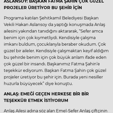
ASLANSOY: BAŞKAN FATMA ŞAHİN ÇOK GÜZEL
PROJELER ÜRETİYOR BU ŞEHİR İÇİN
Programa katılan Şehitkamil Belediyesi Başkan
Vekili Hakan Aslansoy da yaptığı konuşmada Anlaş
ailesini yakından tanıdığını aktararak, “Sefer amca
benim için çok kıymetliydi. Kendisiyle çalışma
imkanı buldum, çocuklarıyla beraber okudum. Çok
güzel bir aileler. Kendisiyle çalışmaktan keyif aldığım
bu şehirde benim için çok büyük anlam ifade eden
çok güzel bir insandı. Başkanımız Fatma Şahin’e
teşekkür ediyorum. Başkan Fatma Şahin çok güzel
projeler üretiyor bu şehir için. Burada yeni nesiller
huzurla büyüyecek” diye konuştu.
ANLAŞ: EMEĞİ GEÇEN HERKESE BİR BİR
TEŞEKKÜR ETMEK İSTİYORUM
Anlaş Ailesi adına söz alan Emel-Sefer Anlaş çiftçinin