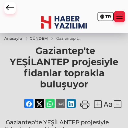
TR
Anasayfa
GÜNDEM
Gaziantep'te
YEŞİLANTEP
Gaziantep'te
projesiyle
fidanlar
toprakla
YEŞİLANTEP projesiyle
buluşuyor
fidanlar toprakla
buluşuyor
Gaziantep'te YEŞİLANTEP projesiyle