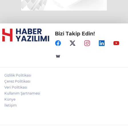
Bizi Takip Edin!
Gizlilik Politikası
Çerez Politikası
Veri Politikası
Kullanım Şartnamesi
Künye
İletişim