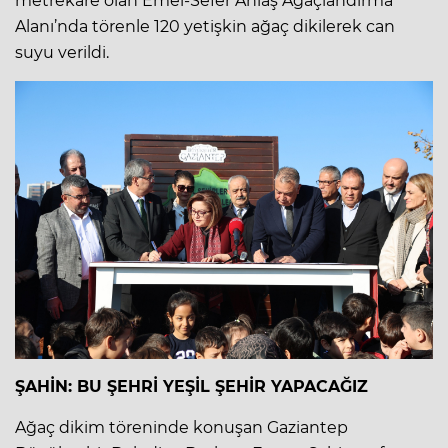
metrekare olan Emel-Sefer Anlaş Ağaçlandırma
Alanı’nda törenle 120 yetişkin ağaç dikilerek can
suyu verildi.
ŞAHİN: BU ŞEHRİ YEŞİL ŞEHİR YAPACAĞIZ
Ağaç dikim töreninde konuşan Gaziantep