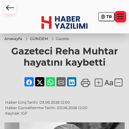
TR
Anasayfa
GÜNDEM
Gazeteci
Reha
Gazeteci Reha Muhtar
Muhtar
hayatını
kaybetti
hayatını kaybetti
Haber Giriş Tarihi: 03.06.2026 12:00
Haber Güncellenme Tarihi: 03.06.2026 12:00
Kaynak: IGF