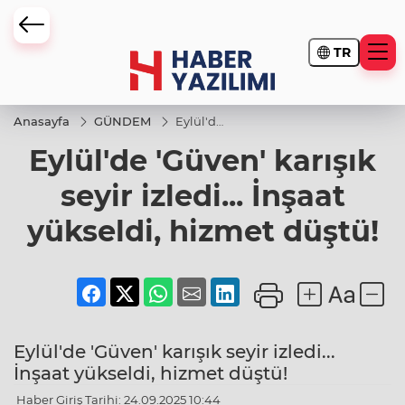
TR
Anasayfa
GÜNDEM
Eylül'de
'Güven'
Eylül'de 'Güven' karışık
karışık
seyir
izledi...
seyir izledi... İnşaat
İnşaat
yükseldi,
yükseldi, hizmet düştü!
hizmet
düştü!
Eylül'de 'Güven' karışık seyir izledi...
İnşaat yükseldi, hizmet düştü!
Haber Giriş Tarihi: 24.09.2025 10:44