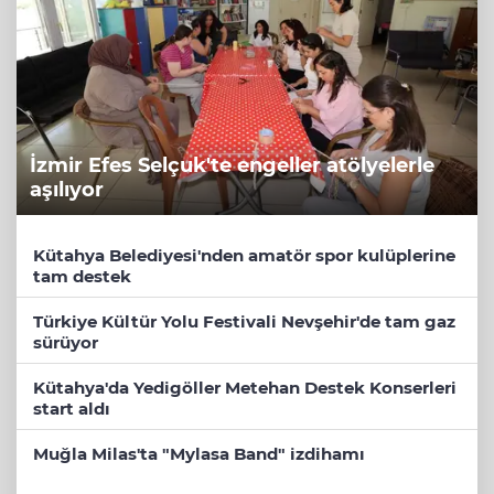
İzmir Efes Selçuk'te engeller atölyelerle
aşılıyor
Kütahya Belediyesi'nden amatör spor kulüplerine
tam destek
Türkiye Kültür Yolu Festivali Nevşehir'de tam gaz
sürüyor
Kütahya'da Yedigöller Metehan Destek Konserleri
start aldı
Muğla Milas'ta "Mylasa Band" izdihamı