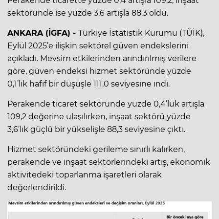
Perakende ticarette yüzde 0,4 artışla 109,2, inşaat
sektöründe ise yüzde 3,6 artışla 88,3 oldu.
ANKARA (İGFA) -
Türkiye İstatistik Kurumu (TÜİK),
Eylül 2025’e ilişkin sektörel güven endekslerini
açıkladı. Mevsim etkilerinden arındırılmış verilere
göre, güven endeksi hizmet sektöründe yüzde
0,1’lik hafif bir düşüşle 111,0 seviyesine indi.
Perakende ticaret sektöründe yüzde 0,4’lük artışla
109,2 değerine ulaşılırken, inşaat sektörü yüzde
3,6’lık güçlü bir yükselişle 88,3 seviyesine çıktı.
Hizmet sektöründeki gerileme sınırlı kalırken,
perakende ve inşaat sektörlerindeki artış, ekonomik
aktivitedeki toparlanma işaretleri olarak
değerlendirildi.