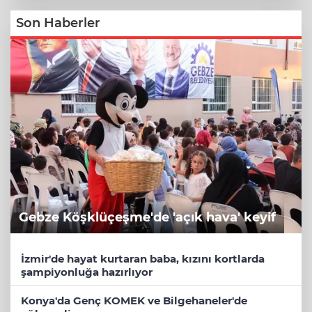
Son Haberler
Gebze Köşklüçeşme'de 'açık hava' keyif
İzmir'de hayat kurtaran baba, kızını kortlarda
şampiyonluğa hazırlıyor
Konya'da Genç KOMEK ve Bilgehaneler'de