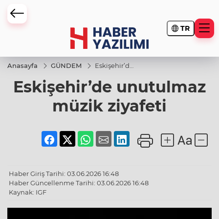
TR
Anasayfa
GÜNDEM
Eskişehir’de
unutulmaz
Eskişehir’de unutulmaz
müzik
ziyafeti
müzik ziyafeti
Haber Giriş Tarihi: 03.06.2026 16:48
Haber Güncellenme Tarihi: 03.06.2026 16:48
Kaynak: IGF