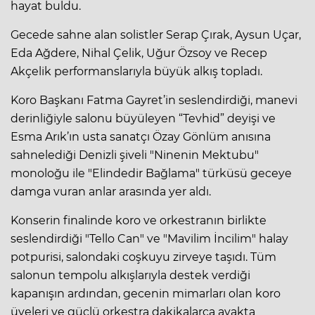
hayat buldu.
Gecede sahne alan solistler Serap Çırak, Aysun Uçar,
Eda Ağdere, Nihal Çelik, Uğur Özsoy ve Recep
Akçelik performanslarıyla büyük alkış topladı.
Koro Başkanı Fatma Gayret’in seslendirdiği, manevi
derinliğiyle salonu büyüleyen “Tevhid” deyişi ve
Esma Arık’ın usta sanatçı Özay Gönlüm anısına
sahnelediği Denizli şiveli "Ninenin Mektubu"
monoloğu ile "Elindedir Bağlama" türküsü geceye
damga vuran anlar arasında yer aldı.
Konserin finalinde koro ve orkestranın birlikte
seslendirdiği "Tello Can" ve "Mavilim İncilim" halay
potpurisi, salondaki coşkuyu zirveye taşıdı. Tüm
salonun tempolu alkışlarıyla destek verdiği
kapanışın ardından, gecenin mimarları olan koro
üyeleri ve güçlü orkestra dakikalarca ayakta