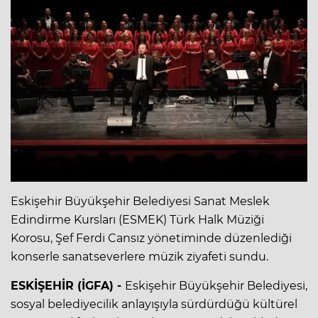
Eskişehir Büyükşehir Belediyesi Sanat Meslek
Edindirme Kursları (ESMEK) Türk Halk Müziği
Korosu, Şef Ferdi Cansız yönetiminde düzenlediği
konserle sanatseverlere müzik ziyafeti sundu.
ESKİŞEHİR (İGFA) -
Eskişehir Büyükşehir Belediyesi,
sosyal belediyecilik anlayışıyla sürdürdüğü kültürel