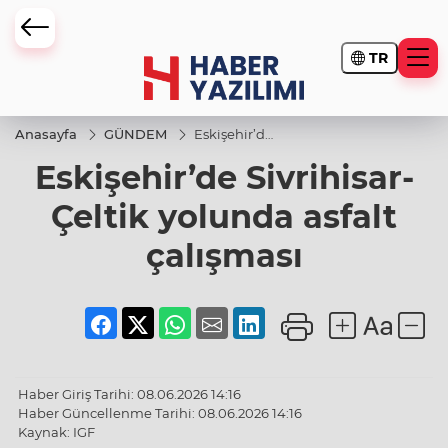
TR
Anasayfa
GÜNDEM
Eskişehir’de
Sivrihisar-
Eskişehir’de Sivrihisar-
Çeltik
yolunda
asfalt
Çeltik yolunda asfalt
çalışması
çalışması
Haber Giriş Tarihi: 08.06.2026 14:16
Haber Güncellenme Tarihi: 08.06.2026 14:16
Kaynak: IGF