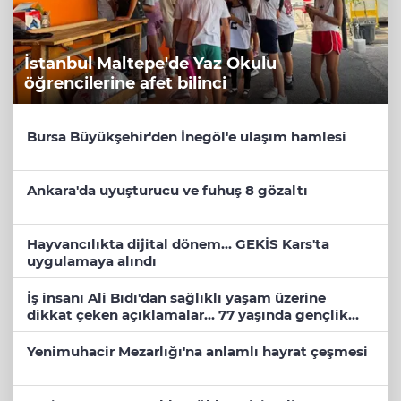
İstanbul Maltepe'de Yaz Okulu
öğrencilerine afet bilinci
Bursa Büyükşehir'den İnegöl'e ulaşım hamlesi
Ankara'da uyuşturucu ve fuhuş 8 gözaltı
Hayvancılıkta dijital dönem... GEKİS Kars'ta
uygulamaya alındı
İş insanı Ali Bıdı'dan sağlıklı yaşam üzerine
dikkat çeken açıklamalar... 77 yaşında gençlik
mucizesi
Yenimuhacir Mezarlığı'na anlamlı hayrat çeşmesi