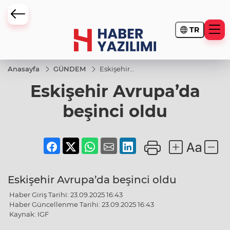
TR
Anasayfa
GÜNDEM
Eskişehir
Avrupa’da
Eskişehir Avrupa’da
beşinci
oldu
beşinci oldu
Eskişehir Avrupa’da beşinci oldu
Haber Giriş Tarihi: 23.09.2025 16:43
Haber Güncellenme Tarihi: 23.09.2025 16:43
Kaynak: IGF