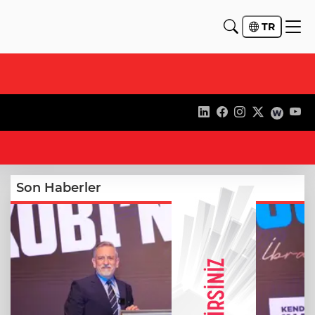
TR
22
Son Haberler