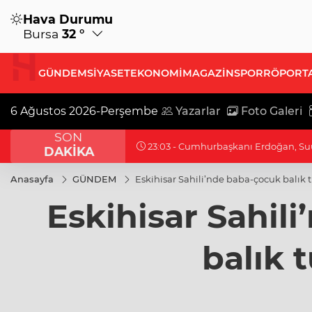
Hava Durumu
Bursa
32 °
GÜNDEM
SİYASET
EKONOMİ
MAGAZİN
SPOR
RÖPORT
6 Ağustos 2026-Perşembe
Yazarlar
Foto Galeri
SON
23:03 - Cumhurbaşkanı Erdoğan, Suu
DAKİKA
Anasayfa
GÜNDEM
Eskihisar Sahili’nde baba-çocuk balık t
Eskihisar Sahil
balık t