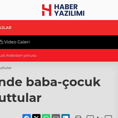
AJLAR
Video Galeri
di Arabistan yolcusu
uttular
i’nde baba-çocuk
uttular