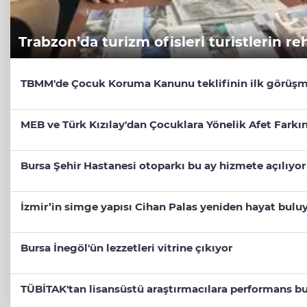
Trabzon’da turizm ofisleri turistlerin re
TBMM'de Çocuk Koruma Kanunu teklifinin ilk görüşm
MEB ve Türk Kızılay'dan Çocuklara Yönelik Afet Farkın
Bursa Şehir Hastanesi otoparkı bu ay hizmete açılıyor
İzmir’in simge yapısı Cihan Palas yeniden hayat bulu
Bursa İnegöl'ün lezzetleri vitrine çıkıyor
TÜBİTAK'tan lisansüstü araştırmacılara performans bu