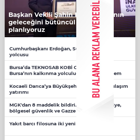
Başkan Vekili Şahin Biba: Bursa'nın
geleceğini bütüncül anlayışla
planlıyoruz
Cumhurbaşkanı Erdoğan, Suudi Arabistan
yolcusu
Bursa’da TEKNOSAB KOBİ OSB tanıtıldı...
Bursa’nın kalkınma yolculuğunda yeni dönem
Kocaeli Darıca’ya Büyükşehir'den modern ulaşım
yatırımı
MGK'dan 8 maddelik bildiri... Terörsüz Türkiye,
bölgesel güvenlik ve Gazze mesajı
Yakıt barcı filosuna iki yeni gemi