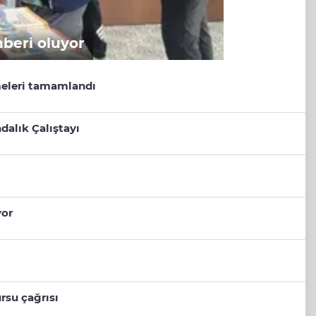
hberi oluyor
eleri tamamlandı
dalık Çalıştayı
yor
rsu çağrısı