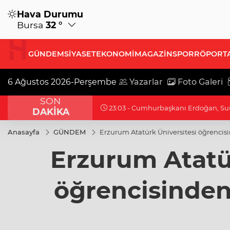
Hava Durumu
Bursa
32 °
GÜNDEM
SİYASET
EKONOMİ
MAGAZİN
SPOR
RÖPORT
6 Ağustos 2026-Perşembe
Yazarlar
Foto Galeri
SON
22:47 - Bursa’da TEKNOSAB KOBİ OSB
DAKİKA
Anasayfa
GÜNDEM
Erzurum Atatürk Üniversitesi öğrencis
Erzurum Atatür
öğrencisinden