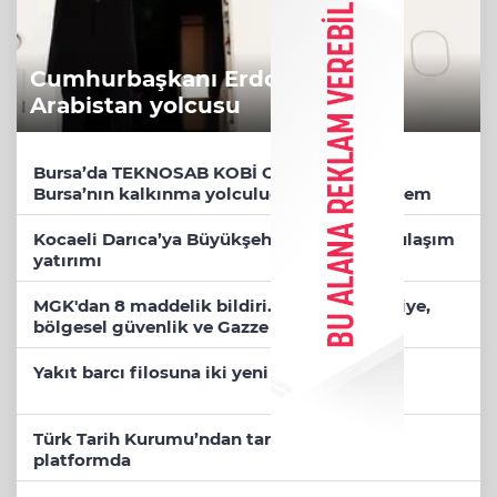
Cumhurbaşkanı Erdoğan, Suudi
Arabistan yolcusu
Bursa’da TEKNOSAB KOBİ OSB tanıtıldı...
Bursa’nın kalkınma yolculuğunda yeni dönem
Kocaeli Darıca’ya Büyükşehir'den modern ulaşım
yatırımı
MGK'dan 8 maddelik bildiri... Terörsüz Türkiye,
bölgesel güvenlik ve Gazze mesajı
Yakıt barcı filosuna iki yeni gemi
Türk Tarih Kurumu’ndan tarihi içerikler tek
platformda