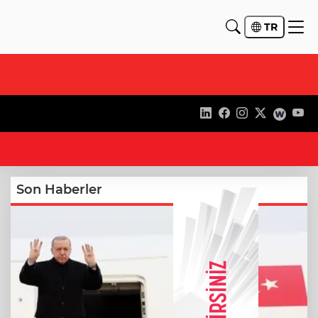
TR
21
Son Haberler