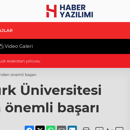
AJLAR
Video Galeri
 tanıtıldı... Bursa’nın kalkınma yolculuğunda yeni dönem
inden önemli başarı
k Üniversitesi
 önemli başarı