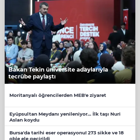
Bakan Tekin üniversite adaylarıyla
tecrübe paylaştı
Moritanyalı öğrencilerden MEB'e ziyaret
Eyüpsultan Meydanı yenileniyor... İlk taşı Nuri
Aslan koydu
Bursa'da tarihi eser operasyonu! 273 sikke ve 18
obje ele geçirildi