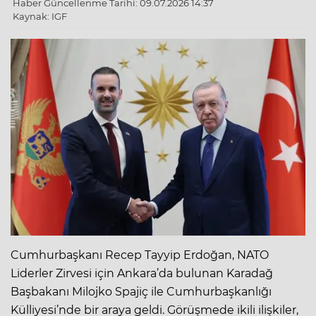
Haber Güncellenme Tarihi: 09.07.2026 14:37
Kaynak: IGF
Cumhurbaşkanı Recep Tayyip Erdoğan, NATO
Liderler Zirvesi için Ankara’da bulunan Karadağ
Başbakanı Milojko Spajiç ile Cumhurbaşkanlığı
Külliyesi’nde bir araya geldi. Görüşmede ikili ilişkiler,