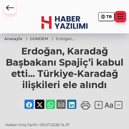
TR
Anasayfa
GÜNDEM
Erdoğan,
Karadağ
Erdoğan, Karadağ
Başbakanı
Spajiç’i
kabul
Başbakanı Spajiç’i kabul
etti...
Türkiye-
etti... Türkiye-Karadağ
Karadağ
ilişkileri
ele alındı
ilişkileri ele alındı
Haber Giriş Tarihi: 09.07.2026 14:37