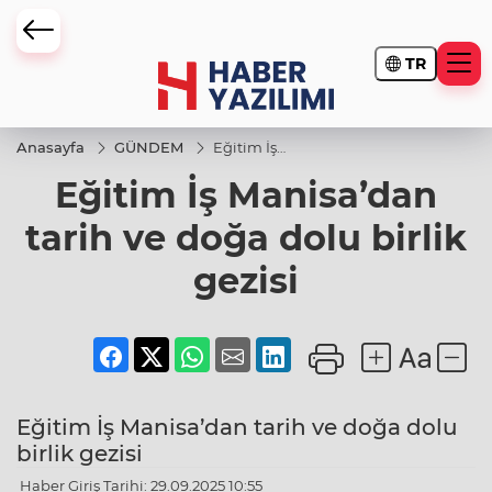
TR
Anasayfa
GÜNDEM
Eğitim İş
Manisa’dan
Eğitim İş Manisa’dan
tarih ve
doğa dolu
birlik gezisi
tarih ve doğa dolu birlik
gezisi
Eğitim İş Manisa’dan tarih ve doğa dolu
birlik gezisi
Haber Giriş Tarihi: 29.09.2025 10:55