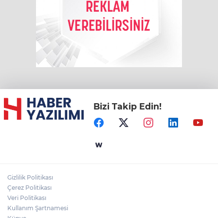
Bizi Takip Edin!
Gizlilik Politikası
Çerez Politikası
Veri Politikası
Kullanım Şartnamesi