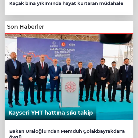
Kaçak bina yıkımında hayat kurtaran müdahale
Son Haberler
Kayseri YHT hattına sıkı takip
Bakan Uraloğlu'ndan Memduh Çolakbayrakdar'a
övgü