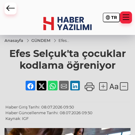
TR
Anasayfa
GÜNDEM
Efes
Selçuk'ta
Efes Selçuk'ta çocuklar
çocuklar
kodlama
öğreniyor
kodlama öğreniyor
Haber Giriş Tarihi: 08.07.2026 09:50
Haber Güncellenme Tarihi: 08.07.2026 09:50
Kaynak: IGF