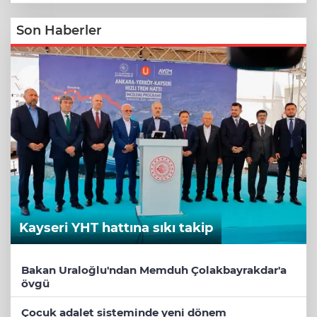
Son Haberler
Kayseri YHT hattına sıkı takip
Bakan Uraloğlu'ndan Memduh Çolakbayrakdar'a
övgü
Çocuk adalet sisteminde yeni dönem