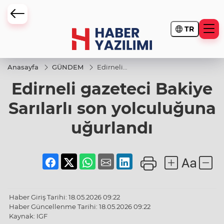
TR
Anasayfa
GÜNDEM
Edirneli
gazeteci
Edirneli gazeteci Bakiye
Bakiye
Sarılarlı son
yolculuğuna
Sarılarlı son yolculuğuna
uğurlandı
uğurlandı
Haber Giriş Tarihi: 18.05.2026 09:22
Haber Güncellenme Tarihi: 18.05.2026 09:22
Kaynak: IGF