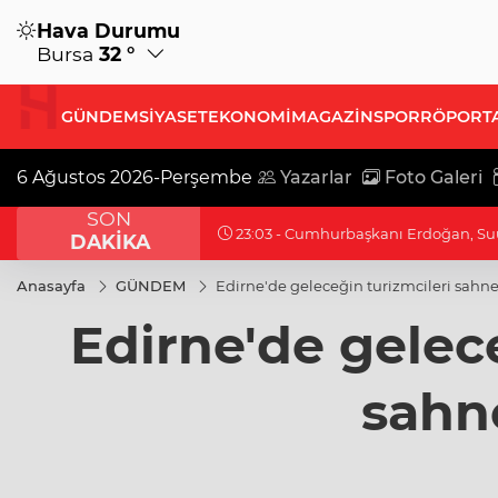
Hava Durumu
Bursa
32 °
GÜNDEM
SİYASET
EKONOMİ
MAGAZİN
SPOR
RÖPORT
6 Ağustos 2026-Perşembe
Yazarlar
Foto Galeri
SON
23:03 - Cumhurbaşkanı Erdoğan, Suu
DAKİKA
Anasayfa
GÜNDEM
Edirne'de geleceğin turizmcileri sahne
Edirne'de gelece
sahne