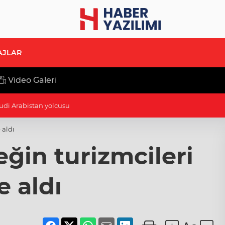
AJLAR
Video Galeri
di Arabistan yolcusu
 aldı
ğin turizmcileri
 aldı