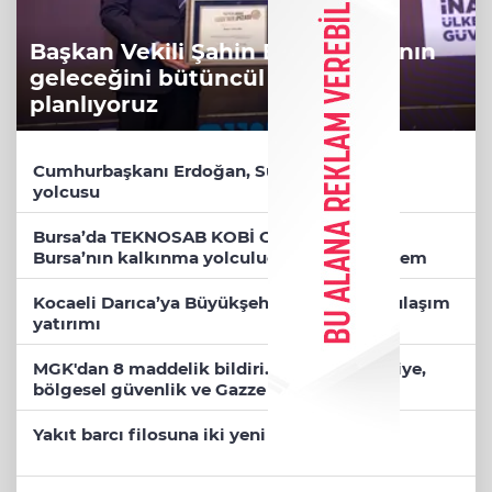
Başkan Vekili Şahin Biba: Bursa'nın
geleceğini bütüncül anlayışla
planlıyoruz
Cumhurbaşkanı Erdoğan, Suudi Arabistan
yolcusu
Bursa’da TEKNOSAB KOBİ OSB tanıtıldı...
Bursa’nın kalkınma yolculuğunda yeni dönem
Kocaeli Darıca’ya Büyükşehir'den modern ulaşım
yatırımı
MGK'dan 8 maddelik bildiri... Terörsüz Türkiye,
bölgesel güvenlik ve Gazze mesajı
Yakıt barcı filosuna iki yeni gemi