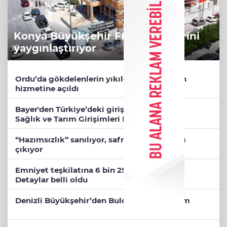
Konya Büyükşehir FERA şubelerini
yaygınlaştırıyor
Ordu’da gökdelenlerin yıkıldığı sahil halkın
hizmetine açıldı
Bayer'den Türkiye’deki girişimcilere ‘Dijital
Sağlık ve Tarım Girişimleri Haritası’ çağrısı
“Hazımsızlık” sanılıyor, safra kesesi iltihabı
çıkıyor
Emniyet teşkilatına 6 bin 250 yeni kadro!
Detaylar belli oldu
Denizli Büyükşehir’den Buldan’a dev yatırım