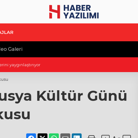
AJLAR
eo Galeri
ğı sahil halkın hizmetine açıldı
kusu
usya Kültür Günü
kusu