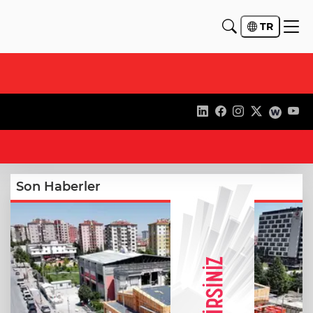
TR
13
Son Haberler