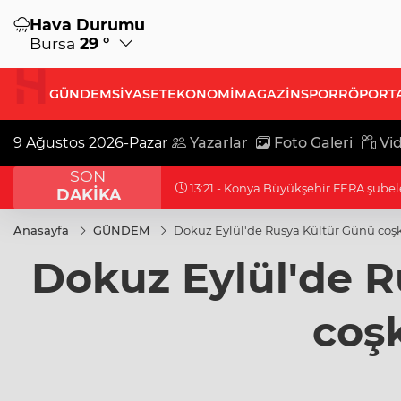
Hava Durumu
Bursa
29 °
GÜNDEM
SİYASET
EKONOMİ
MAGAZİN
SPOR
RÖPORT
9 Ağustos 2026-Pazar
Yazarlar
Foto Galeri
Vid
SON
13:21 - Ordu’da gökdelenlerin yıkıldı
DAKİKA
Anasayfa
GÜNDEM
Dokuz Eylül'de Rusya Kültür Günü coş
Dokuz Eylül'de R
coş