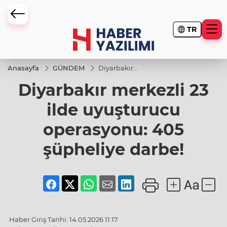
TR
Anasayfa
GÜNDEM
Diyarbakır
merkezli 23
Diyarbakır merkezli 23
ilde
uyuşturucu
operasyonu:
ilde uyuşturucu
405
şüpheliye
operasyonu: 405
darbe!
şüpheliye darbe!
Haber Giriş Tarihi: 14.05.2026 11:17