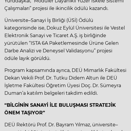
Yurddaşkal, “Modüler Dayanıklı Yüzer İskele Sistemi
Çalışmaları” projesi ile ikincilik ödülü kazandı.
Üniversite–Sanayi İş Birliği (ÜSİ) Ödülü
kategorisinde ise, Dokuz Eylül Üniversitesi ile Vestel
Elektronik Sanayi ve Ticaret A.Ş. iş birliğinde
yürütülen “ISTA 6A Paketlemesinde Ürüne Gelen
Darbe Analizi ve Deneysel Validasyonu” projesi
ödüle layık görüldü.
Program kapsamında ayrıca, DEÜ Mimarlık Fakültesi
Dekan Vekili Prof. Dr. Tutku Didem Altun ile DEÜ
İşletme Fakültesi Öğretim Üyesi Doç. Dr. Sümeyra
Duman’a katılım belgeleri takdim edildi.
“BİLGİNİN SANAYİ İLE BULUŞMASI STRATEJİK
ÖNEM TAŞIYOR”
DEÜ Rektörü Prof. Dr. Bayram Yılmaz, üniversite–