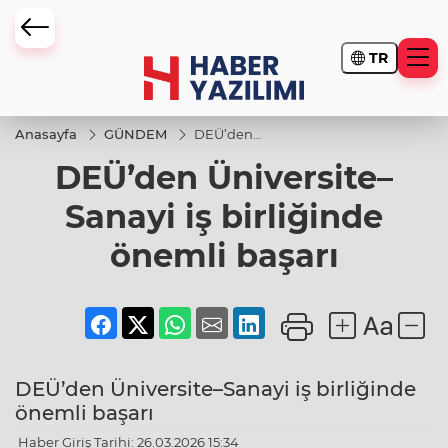
TR
Anasayfa
GÜNDEM
DEÜ’den
Üniversite–
DEÜ’den Üniversite–
Sanayi iş
birliğinde
önemli
Sanayi iş birliğinde
başarı
önemli başarı
DEÜ’den Üniversite–Sanayi iş birliğinde
önemli başarı
Haber Giriş Tarihi: 26.03.2026 15:34