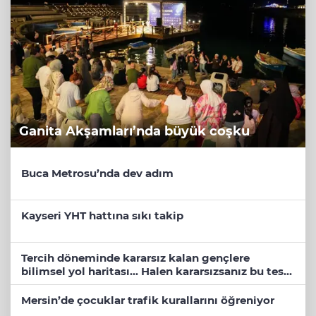
Ganita Akşamları’nda büyük coşku
Buca Metrosu’nda dev adım
Kayseri YHT hattına sıkı takip
Tercih döneminde kararsız kalan gençlere
bilimsel yol haritası... Halen kararsızsanız bu testi
çözün!
Mersin’de çocuklar trafik kurallarını öğreniyor