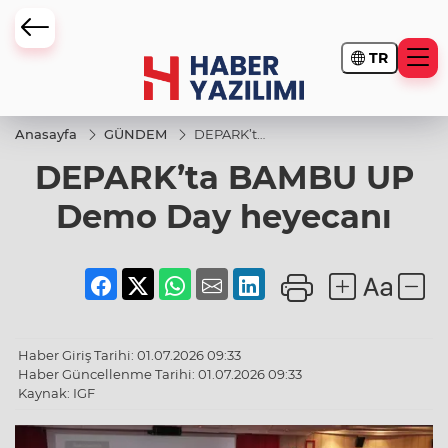
TR
Anasayfa
GÜNDEM
DEPARK’ta
BAMBU
DEPARK’ta BAMBU UP
UP Demo
Day
heyecanı
Demo Day heyecanı
Haber Giriş Tarihi: 01.07.2026 09:33
Haber Güncellenme Tarihi: 01.07.2026 09:33
Kaynak: IGF