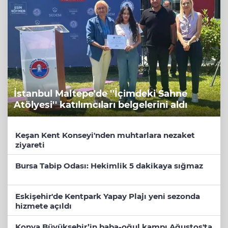
İstanbul Maltepe'de ''İçimdeki Sahne
Atölyesi'' katılımcıları belgelerini aldı
Keşan Kent Konseyi'nden muhtarlara nezaket
ziyareti
Bursa Tabip Odası: Hekimlik 5 dakikaya sığmaz
Eskişehir'de Kentpark Yapay Plajı yeni sezonda
hizmete açıldı
Konya Büyükşehir’in baba-oğul kampı Ağustos'ta