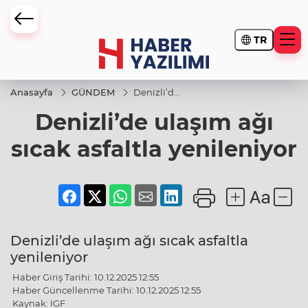
TR
Anasayfa
GÜNDEM
Denizli’de
ulaşım ağı
Denizli’de ulaşım ağı
sıcak
asfaltla
yenileniyor
sıcak asfaltla yenileniyor
Denizli’de ulaşım ağı sıcak asfaltla
yenileniyor
Haber Giriş Tarihi: 10.12.2025 12:55
Haber Güncellenme Tarihi: 10.12.2025 12:55
Kaynak: IGF