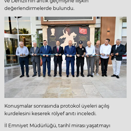
ve Denizli’nin antik geçmişine ilişkin
değerlendirmelerde bulundu.
Konuşmalar sonrasında protokol üyeleri açılış
kurdelesini keserek rölyef anıtı inceledi.
İl Emniyet Müdürlüğü, tarihî mirası yaşatmayı