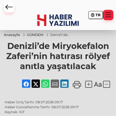
TR
Anasayfa
GÜNDEM
Denizli’de
Miryokefalon
Denizli’de Miryokefalon
Zaferi’nin
hatırası
rölyef anıtla
Zaferi’nin hatırası rölyef
yaşatılacak
anıtla yaşatılacak
Haber Giriş Tarihi: 08.07.2026 09:17
Haber Güncellenme Tarihi: 08.07.2026 09:17
Kaynak: IGF