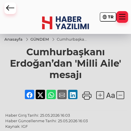
TR
Anasayfa
GÜNDEM
Cumhurbaşkanı
Erdoğan’dan
Cumhurbaşkanı
'Milli Aile'
mesajı
Erdoğan’dan 'Milli Aile'
mesajı
Haber Giriş Tarihi: 25.05.2026 16:03
Haber Güncellenme Tarihi: 25.05.2026 16:03
Kaynak: IGF