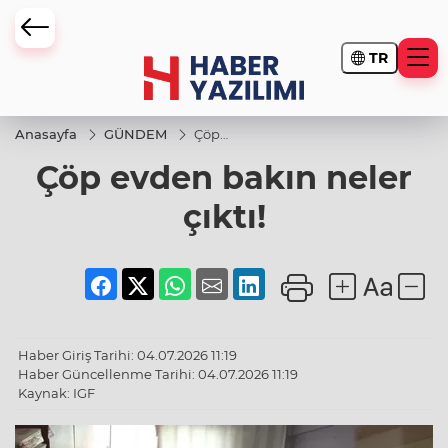
TR
Anasayfa
GÜNDEM
Çöp
evden
Çöp evden bakın neler
bakın
neler
çıktı!
çıktı!
Haber Giriş Tarihi: 04.07.2026 11:19
Haber Güncellenme Tarihi: 04.07.2026 11:19
Kaynak: IGF