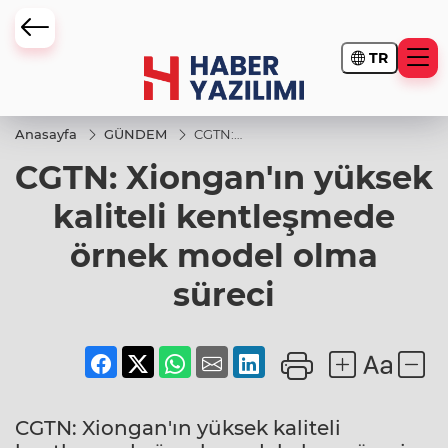
TR
Anasayfa
GÜNDEM
CGTN:
Xiongan'ın
CGTN: Xiongan'ın yüksek
yüksek
kaliteli
kentleşmede
kaliteli kentleşmede
örnek model
olma süreci
örnek model olma
süreci
CGTN: Xiongan'ın yüksek kaliteli