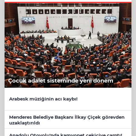
Çocuk adalet sisteminde yeni dönem
Arabesk müziğinin acı kaybı!
Menderes Belediye Başkanı İlkay Çiçek görevden
uzaklaştırıldı
Anadolu Otoyolu'nda kamyonet çekiciye çarptı!