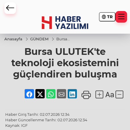
TR
Anasayfa
GÜNDEM
Bursa
ULUTEK'te
Bursa ULUTEK'te
teknoloji
ekosistemini
güçlendiren
teknoloji ekosistemini
buluşma
güçlendiren buluşma
Haber Giriş Tarihi: 02.07.2026 12:34
Haber Güncellenme Tarihi: 02.07.2026 12:34
Kaynak: IGF