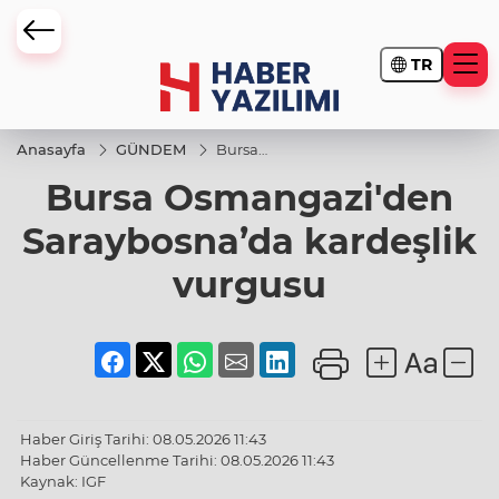
TR
Anasayfa
GÜNDEM
Bursa
Osmangazi'den
Bursa Osmangazi'den
Saraybosna’da
kardeşlik
vurgusu
Saraybosna’da kardeşlik
vurgusu
Haber Giriş Tarihi: 08.05.2026 11:43
Haber Güncellenme Tarihi: 08.05.2026 11:43
Kaynak: IGF