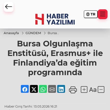
TR
Anasayfa
GÜNDEM
Bursa
Olgunlaşma
Bursa Olgunlaşma
Enstitüsü,
Erasmus+ ile
Finlandiya’da
Enstitüsü, Erasmus+ ile
eğitim
programında
Finlandiya’da eğitim
programında
Haber Giriş Tarihi: 13.05.2026 16:21