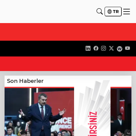
TR
21
Son Haberler