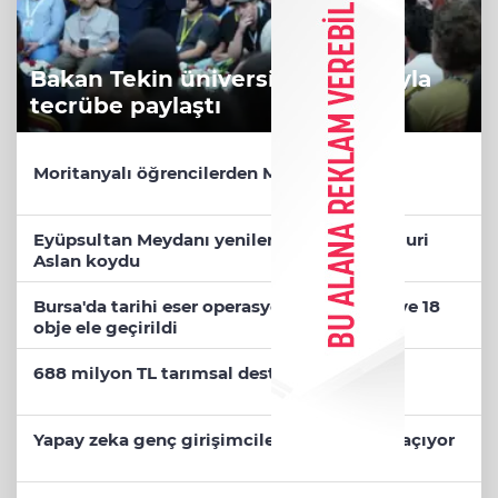
Bakan Tekin üniversite adaylarıyla
tecrübe paylaştı
Moritanyalı öğrencilerden MEB'e ziyaret
Eyüpsultan Meydanı yenileniyor... İlk taşı Nuri
Aslan koydu
Bursa'da tarihi eser operasyonu! 273 sikke ve 18
obje ele geçirildi
688 milyon TL tarımsal destek hesaplarda
Yapay zeka genç girişimcilere yeni kapılar açıyor