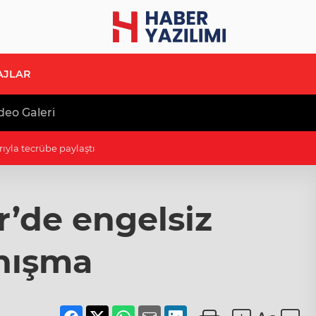
AJLAR
deo Galeri
B'e ziyaret
r’de engelsiz
nışma