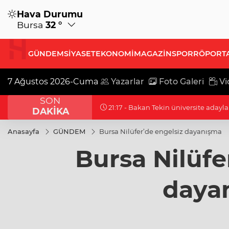
Hava Durumu
Bursa
32 °
GÜNDEM
SİYASET
EKONOMİ
MAGAZİN
SPOR
RÖPORT
7 Ağustos 2026-Cuma
Yazarlar
Foto Galeri
Vi
SON
21:17 - Moritanyalı öğrencilerden ME
DAKİKA
Anasayfa
GÜNDEM
Bursa Nilüfer’de engelsiz dayanışma
Bursa Nilüfe
daya