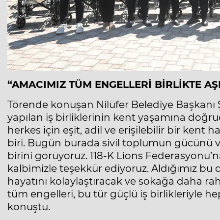
“AMACIMIZ TÜM ENGELLERİ BİRLİKTE A
Törende konuşan Nilüfer Belediye Başkanı Şa
yapılan iş birliklerinin kent yaşamına doğr
herkes için eşit, adil ve erişilebilir bir ke
biri. Bugün burada sivil toplumun gücünü 
birini görüyoruz. 118-K Lions Federasyonu’na
kalbimizle teşekkür ediyoruz. Aldığımız bu d
hayatını kolaylaştıracak ve sokağa daha ra
tüm engelleri, bu tür güçlü iş birlikleriyle
konuştu.