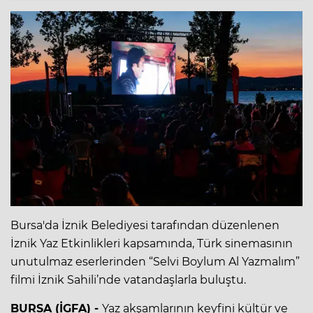
Bursa'da İznik Belediyesi tarafından düzenlenen
İznik Yaz Etkinlikleri kapsamında, Türk sinemasının
unutulmaz eserlerinden “Selvi Boylum Al Yazmalım”
filmi İznik Sahili’nde vatandaşlarla buluştu.
BURSA (İGFA) -
Yaz akşamlarının keyfini kültür ve