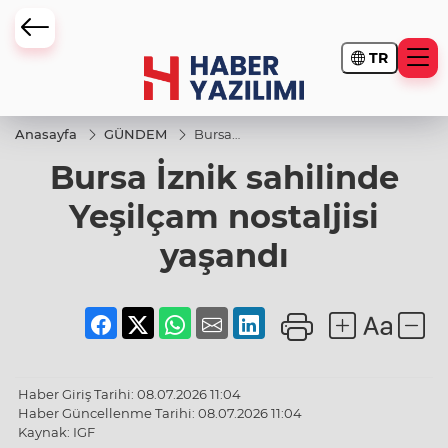
TR
Anasayfa
GÜNDEM
Bursa
İznik
Bursa İznik sahilinde
sahilinde
Yeşilçam
nostaljisi
Yeşilçam nostaljisi
yaşandı
yaşandı
Haber Giriş Tarihi: 08.07.2026 11:04
Haber Güncellenme Tarihi: 08.07.2026 11:04
Kaynak: IGF