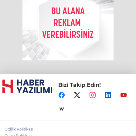
Bizi Takip Edin!
Gizlilik Politikası
Çerez Politikası