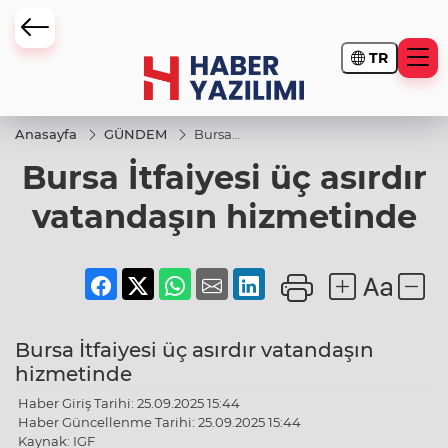
TR
Anasayfa
GÜNDEM
Bursa
İtfaiyesi üç
Bursa İtfaiyesi üç asırdır
asırdır
vatandaşın
hizmetinde
vatandaşın hizmetinde
Bursa İtfaiyesi üç asırdır vatandaşın
hizmetinde
Haber Giriş Tarihi: 25.09.2025 15:44
Haber Güncellenme Tarihi: 25.09.2025 15:44
Kaynak: IGF