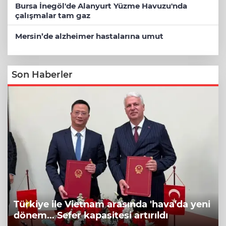
Bursa İnegöl'de Alanyurt Yüzme Havuzu'nda
çalışmalar tam gaz
Mersin’de alzheimer hastalarına umut
Son Haberler
Türkiye ile Vietnam arasında 'hava'da yeni
dönem... Sefer kapasitesi artırıldı