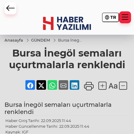
TR
Anasayfa
GÜNDEM
Bursa İnegöl
semaları
Bursa İnegöl semaları
uçurtmalarla
renklendi
uçurtmalarla renklendi
Bursa İnegöl semaları uçurtmalarla
renklendi
Haber Giriş Tarihi: 22.09.2025 11:44
Haber Güncellenme Tarihi: 22.09.2025 11:44
Kaynak: IGF