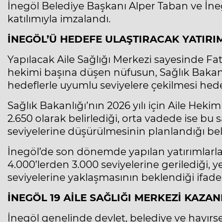
İnegöl Belediye Başkanı Alper Taban ve İne
katılımıyla imzalandı.
İNEGÖL’Ü HEDEFE ULAŞTIRACAK YATIRI
Yapılacak Aile Sağlığı Merkezi sayesinde Fa
hekimi başına düşen nüfusun, Sağlık Bakanl
hedeflerle uyumlu seviyelere çekilmesi hede
Sağlık Bakanlığı’nın 2026 yılı için Aile Heki
2.650 olarak belirlediği, orta vadede ise bu 
seviyelerine düşürülmesinin planlandığı belir
İnegöl’de son dönemde yapılan yatırımlarl
4.000’lerden 3.000 seviyelerine gerilediği, y
seviyelerine yaklaşmasının beklendiği ifade 
İNEGÖL 19 AİLE SAĞLIĞI MERKEZİ KAZA
İnegöl genelinde devlet, belediye ve hayırseve