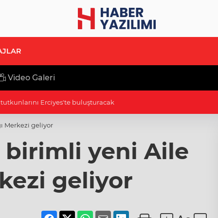
AJLAR
Video Galeri
'Terörsüz Türkiye' mesajı
ğı Merkezi geliyor
birimli yeni Aile
kezi geliyor