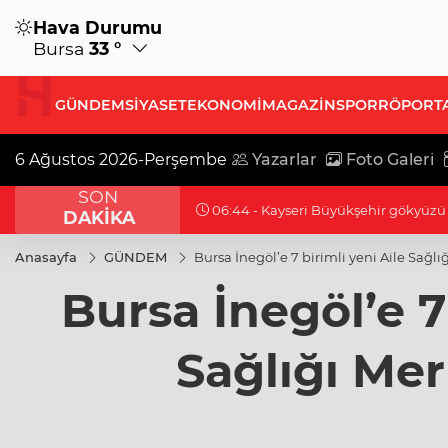
Hava Durumu
Bursa
33 °
GÜNDEM
SİYASET
EKONOMİ
MAGAZİN
SPOR
RÖPORT
6 Ağustos 2026-Perşembe
Yazarlar
Foto Galeri
SON
19:47 - Cumhurbaşkanı Erdoğan’dan 
DAKİKA
Anasayfa
GÜNDEM
Bursa İnegöl’e 7 birimli yeni Aile Sağlı
Bursa İnegöl’e 7 
Sağlığı Mer