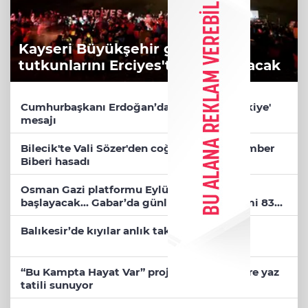
Kayseri Büyükşehir gökyüzü
tutkunlarını Erciyes'te buluşturacak
Cumhurbaşkanı Erdoğan’dan 'Terörsüz Türkiye'
mesajı
Bilecik'te Vali Sözer'den coğrafi işaretli Kamber
Biberi hasadı
Osman Gazi platformu Eylül'de göreve
başlayacak... Gabar’da günlük petrol üretimi 83
bin 200 varile ulaştı
Balıkesir’de kıyılar anlık takip ediliyor
“Bu Kampta Hayat Var” projesi özel bireylere yaz
tatili sunuyor