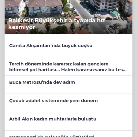
Balıkesir Büyükşehir altyapıda hız
kesmiyor
Ganita Akşamları’nda büyük coşku
Tercih döneminde kararsız kalan gençlere
bilimsel yol haritası... Halen kararsızsanız bu testi
çözün!
Buca Metrosu’nda dev adım
Çocuk adalet sisteminde yeni dönem
Arbil Akın kadın muhtarlarla buluştu