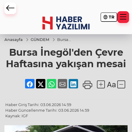
TR
Anasayfa
GÜNDEM
Bursa
İnegöl'den
Bursa İnegöl'den Çevre
Çevre
Haftasına
yakışan
Haftasına yakışan mesai
mesai
Haber Giriş Tarihi: 03.06.2026 14:59
Haber Güncellenme Tarihi: 03.06.2026 14:59
Kaynak: IGF