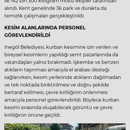
ile 142 bin 300 kilogram moloz ekipler tarafından
alındı. Kent genelinde 36 park ve durakta da
temizlik çalışmaları gerçekleştirildi.
KESİM ALANLARINDA PERSONEL
GÖREVLENDİRİLDİ
İnegöl Belediyesi, kurban kesimine izin verilen ve
bireysel kesimlerin yapıldığı semt pazarlarında da
vatandaşları yalnız bırakmadı. İşkembe ve benzeri
atıkların taşınması amacıyla el arabası desteği
sağlanırken, kesim yerlerinde atıkların dağılmadan
ve tek noktada biriktirilmesi ve doğru şekilde
bertaraf edilmesi, çevre kirliliğinin önlenmesi
amacıyla personel görevlendirildi. Böylece kurban
kesimi sırasında oluşabilecek görüntü ve çevre
kirliliğinin önüne geçildi.